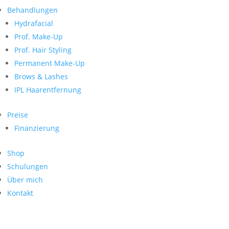
Neueste Kommentare
nach:
Behandlungen
Archiv
Hydrafacial
Kategorien
Prof. Make-Up
Prof. Hair Styling
Keine Kategorien
Meta
Permanent Make-Up
Brows & Lashes
Anmelden
Feed der Einträge
IPL Haarentfernung
Kommentar-Feed
WordPress.org
Preise
Search
Finanzierung
Suche
Archive
nach:
Shop
Kontakt
Schulungen
Impressum
Über mich
Datenschutz
Kontakt
© Hanadi Beauty