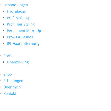
Neueste Kommentare
nach:
Behandlungen
Archiv
Hydrafacial
Kategorien
Prof. Make-Up
Prof. Hair Styling
Keine Kategorien
Meta
Permanent Make-Up
Brows & Lashes
Anmelden
Feed der Einträge
IPL Haarentfernung
Kommentar-Feed
WordPress.org
Preise
Search
Finanzierung
Suche
Archive
nach:
Shop
Kontakt
Schulungen
Impressum
Über mich
Datenschutz
Kontakt
© Hanadi Beauty