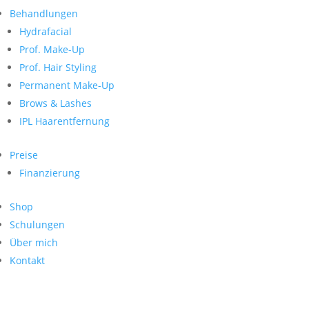
Neueste Kommentare
nach:
Behandlungen
Archiv
Hydrafacial
Kategorien
Prof. Make-Up
Prof. Hair Styling
Keine Kategorien
Meta
Permanent Make-Up
Brows & Lashes
Anmelden
Feed der Einträge
IPL Haarentfernung
Kommentar-Feed
WordPress.org
Preise
Search
Finanzierung
Suche
Archive
nach:
Shop
Kontakt
Schulungen
Impressum
Über mich
Datenschutz
Kontakt
© Hanadi Beauty