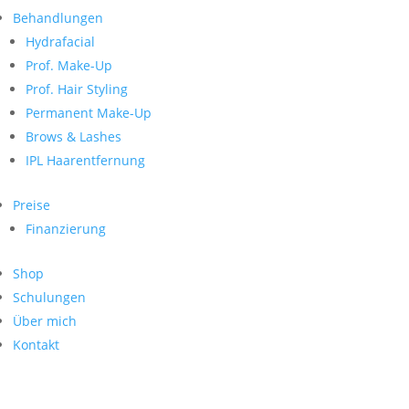
Neueste Kommentare
nach:
Behandlungen
Archiv
Hydrafacial
Kategorien
Prof. Make-Up
Prof. Hair Styling
Keine Kategorien
Meta
Permanent Make-Up
Brows & Lashes
Anmelden
Feed der Einträge
IPL Haarentfernung
Kommentar-Feed
WordPress.org
Preise
Search
Finanzierung
Suche
Archive
nach:
Shop
Kontakt
Schulungen
Impressum
Über mich
Datenschutz
Kontakt
© Hanadi Beauty