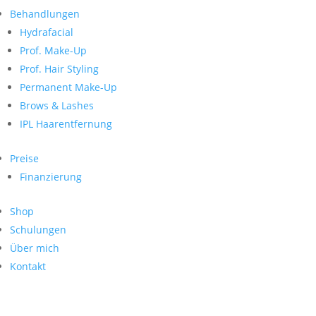
Neueste Kommentare
nach:
Behandlungen
Archiv
Hydrafacial
Kategorien
Prof. Make-Up
Prof. Hair Styling
Keine Kategorien
Meta
Permanent Make-Up
Brows & Lashes
Anmelden
Feed der Einträge
IPL Haarentfernung
Kommentar-Feed
WordPress.org
Preise
Search
Finanzierung
Suche
Archive
nach:
Shop
Kontakt
Schulungen
Impressum
Über mich
Datenschutz
Kontakt
© Hanadi Beauty