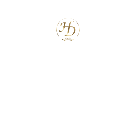
Neueste Kommentare
Archiv
Kategorien
Keine Kategorien
Meta
Anmelden
Feed der Einträge
Kommentar-Feed
WordPress.org
Search