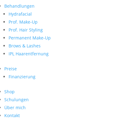
Neueste Kommentare
nach:
Behandlungen
Archiv
Hydrafacial
Kategorien
Prof. Make-Up
Prof. Hair Styling
Keine Kategorien
Meta
Permanent Make-Up
Brows & Lashes
Anmelden
Feed der Einträge
IPL Haarentfernung
Kommentar-Feed
WordPress.org
Preise
Search
Finanzierung
Suche
Archive
nach:
Shop
Kontakt
Schulungen
Impressum
Über mich
Datenschutz
Kontakt
© Hanadi Beauty