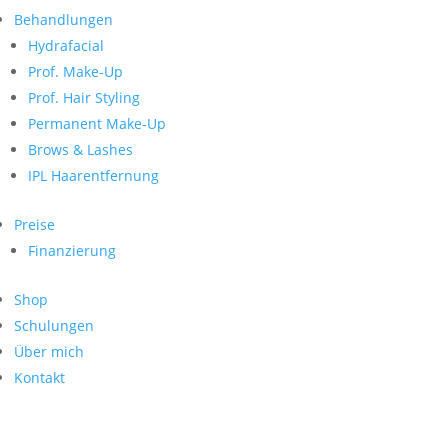
Neueste Kommentare
nach:
Behandlungen
Archiv
Hydrafacial
Kategorien
Prof. Make-Up
Prof. Hair Styling
Keine Kategorien
Meta
Permanent Make-Up
Brows & Lashes
Anmelden
Feed der Einträge
IPL Haarentfernung
Kommentar-Feed
WordPress.org
Preise
Search
Finanzierung
Suche
Archive
nach:
Shop
Kontakt
Schulungen
Impressum
Über mich
Datenschutz
Kontakt
© Hanadi Beauty