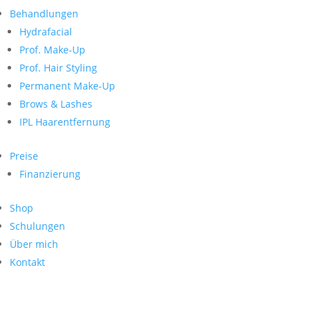
Neueste Kommentare
nach:
Behandlungen
Archiv
Hydrafacial
Kategorien
Prof. Make-Up
Prof. Hair Styling
Keine Kategorien
Meta
Permanent Make-Up
Brows & Lashes
Anmelden
Feed der Einträge
IPL Haarentfernung
Kommentar-Feed
WordPress.org
Preise
Search
Finanzierung
Suche
Archive
nach:
Shop
Kontakt
Schulungen
Impressum
Über mich
Datenschutz
Kontakt
© Hanadi Beauty