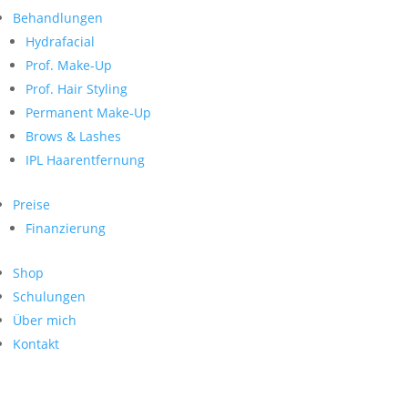
Neueste Kommentare
nach:
Behandlungen
Archiv
Hydrafacial
Kategorien
Prof. Make-Up
Prof. Hair Styling
Keine Kategorien
Meta
Permanent Make-Up
Brows & Lashes
Anmelden
Feed der Einträge
IPL Haarentfernung
Kommentar-Feed
WordPress.org
Preise
Search
Finanzierung
Suche
Archive
nach:
Shop
Kontakt
Schulungen
Impressum
Über mich
Datenschutz
Kontakt
© Hanadi Beauty