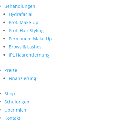
Neueste Kommentare
nach:
Behandlungen
Archiv
Hydrafacial
Kategorien
Prof. Make-Up
Prof. Hair Styling
Keine Kategorien
Meta
Permanent Make-Up
Brows & Lashes
Anmelden
Feed der Einträge
IPL Haarentfernung
Kommentar-Feed
WordPress.org
Preise
Search
Finanzierung
Suche
Archive
nach:
Shop
Kontakt
Schulungen
Impressum
Über mich
Datenschutz
Kontakt
© Hanadi Beauty