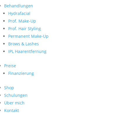
Neueste Kommentare
nach:
Behandlungen
Archiv
Hydrafacial
Kategorien
Prof. Make-Up
Prof. Hair Styling
Keine Kategorien
Meta
Permanent Make-Up
Brows & Lashes
Anmelden
Feed der Einträge
IPL Haarentfernung
Kommentar-Feed
WordPress.org
Preise
Search
Finanzierung
Suche
Archive
nach:
Shop
Kontakt
Schulungen
Impressum
Über mich
Datenschutz
Kontakt
© Hanadi Beauty