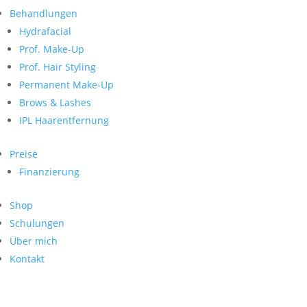
Neueste Kommentare
nach:
Behandlungen
Archiv
Hydrafacial
Kategorien
Prof. Make-Up
Prof. Hair Styling
Keine Kategorien
Meta
Permanent Make-Up
Brows & Lashes
Anmelden
Feed der Einträge
IPL Haarentfernung
Kommentar-Feed
WordPress.org
Preise
Search
Finanzierung
Suche
Archive
nach:
Shop
Kontakt
Schulungen
Impressum
Über mich
Datenschutz
Kontakt
© Hanadi Beauty