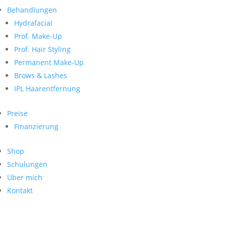
Neueste Kommentare
nach:
Behandlungen
Archiv
Hydrafacial
Kategorien
Prof. Make-Up
Prof. Hair Styling
Keine Kategorien
Meta
Permanent Make-Up
Brows & Lashes
Anmelden
Feed der Einträge
IPL Haarentfernung
Kommentar-Feed
WordPress.org
Preise
Search
Finanzierung
Suche
Archive
nach:
Shop
Kontakt
Schulungen
Impressum
Über mich
Datenschutz
Kontakt
© Hanadi Beauty