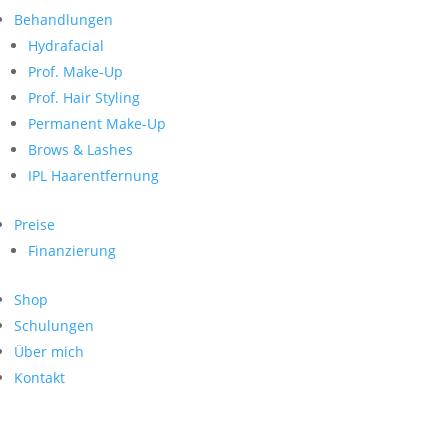
Neueste Kommentare
nach:
Behandlungen
Archiv
Hydrafacial
Kategorien
Prof. Make-Up
Prof. Hair Styling
Keine Kategorien
Meta
Permanent Make-Up
Brows & Lashes
Anmelden
Feed der Einträge
IPL Haarentfernung
Kommentar-Feed
WordPress.org
Preise
Search
Finanzierung
Suche
Archive
nach:
Shop
Kontakt
Schulungen
Impressum
Über mich
Datenschutz
Kontakt
© Hanadi Beauty