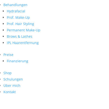
Neueste Kommentare
nach:
Behandlungen
Archiv
Hydrafacial
Kategorien
Prof. Make-Up
Prof. Hair Styling
Keine Kategorien
Meta
Permanent Make-Up
Brows & Lashes
Anmelden
Feed der Einträge
IPL Haarentfernung
Kommentar-Feed
WordPress.org
Preise
Search
Finanzierung
Suche
Archive
nach:
Shop
Kontakt
Schulungen
Impressum
Über mich
Datenschutz
Kontakt
© Hanadi Beauty