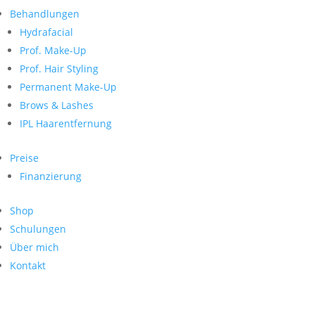
Neueste Kommentare
nach:
Behandlungen
Archiv
Hydrafacial
Kategorien
Prof. Make-Up
Prof. Hair Styling
Keine Kategorien
Meta
Permanent Make-Up
Brows & Lashes
Anmelden
Feed der Einträge
IPL Haarentfernung
Kommentar-Feed
WordPress.org
Preise
Search
Finanzierung
Suche
Archive
nach:
Shop
Kontakt
Schulungen
Impressum
Über mich
Datenschutz
Kontakt
© Hanadi Beauty