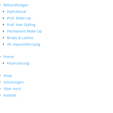
Neueste Kommentare
nach:
Behandlungen
Archiv
Hydrafacial
Kategorien
Prof. Make-Up
Prof. Hair Styling
Keine Kategorien
Meta
Permanent Make-Up
Brows & Lashes
Anmelden
Feed der Einträge
IPL Haarentfernung
Kommentar-Feed
WordPress.org
Preise
Search
Finanzierung
Suche
Archive
nach:
Shop
Kontakt
Schulungen
Impressum
Über mich
Datenschutz
Kontakt
© Hanadi Beauty