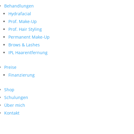
Neueste Kommentare
nach:
Behandlungen
Archiv
Hydrafacial
Kategorien
Prof. Make-Up
Prof. Hair Styling
Keine Kategorien
Meta
Permanent Make-Up
Brows & Lashes
Anmelden
Feed der Einträge
IPL Haarentfernung
Kommentar-Feed
WordPress.org
Preise
Search
Finanzierung
Suche
Archive
nach:
Shop
Kontakt
Schulungen
Impressum
Über mich
Datenschutz
Kontakt
© Hanadi Beauty