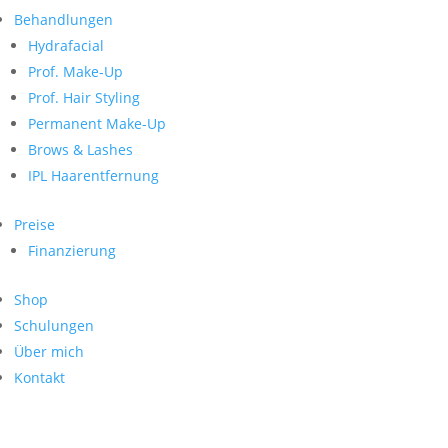
Neueste Kommentare
nach:
Behandlungen
Archiv
Hydrafacial
Kategorien
Prof. Make-Up
Prof. Hair Styling
Keine Kategorien
Meta
Permanent Make-Up
Brows & Lashes
Anmelden
Feed der Einträge
IPL Haarentfernung
Kommentar-Feed
WordPress.org
Preise
Search
Finanzierung
Suche
Archive
nach:
Shop
Kontakt
Schulungen
Impressum
Über mich
Datenschutz
Kontakt
© Hanadi Beauty