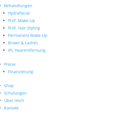
Neueste Kommentare
nach:
Behandlungen
Archiv
Hydrafacial
Kategorien
Prof. Make-Up
Prof. Hair Styling
Keine Kategorien
Meta
Permanent Make-Up
Brows & Lashes
Anmelden
Feed der Einträge
IPL Haarentfernung
Kommentar-Feed
WordPress.org
Preise
Search
Finanzierung
Suche
Archive
nach:
Shop
Kontakt
Schulungen
Impressum
Über mich
Datenschutz
Kontakt
© Hanadi Beauty