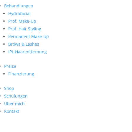
Neueste Kommentare
nach:
Behandlungen
Archiv
Hydrafacial
Kategorien
Prof. Make-Up
Prof. Hair Styling
Keine Kategorien
Meta
Permanent Make-Up
Brows & Lashes
Anmelden
Feed der Einträge
IPL Haarentfernung
Kommentar-Feed
WordPress.org
Preise
Search
Finanzierung
Suche
Archive
nach:
Shop
Kontakt
Schulungen
Impressum
Über mich
Datenschutz
Kontakt
© Hanadi Beauty