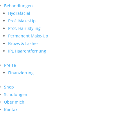
Neueste Kommentare
nach:
Behandlungen
Archiv
Hydrafacial
Kategorien
Prof. Make-Up
Prof. Hair Styling
Keine Kategorien
Meta
Permanent Make-Up
Brows & Lashes
Anmelden
Feed der Einträge
IPL Haarentfernung
Kommentar-Feed
WordPress.org
Preise
Search
Finanzierung
Suche
Archive
nach:
Shop
Kontakt
Schulungen
Impressum
Über mich
Datenschutz
Kontakt
© Hanadi Beauty