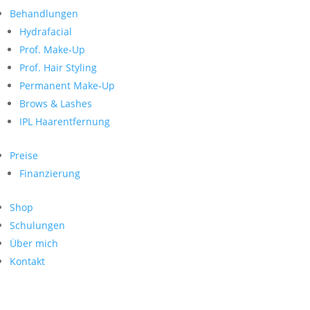
Neueste Kommentare
nach:
Behandlungen
Archiv
Hydrafacial
Kategorien
Prof. Make-Up
Prof. Hair Styling
Keine Kategorien
Meta
Permanent Make-Up
Brows & Lashes
Anmelden
Feed der Einträge
IPL Haarentfernung
Kommentar-Feed
WordPress.org
Preise
Search
Finanzierung
Suche
Archive
nach:
Shop
Kontakt
Schulungen
Impressum
Über mich
Datenschutz
Kontakt
© Hanadi Beauty