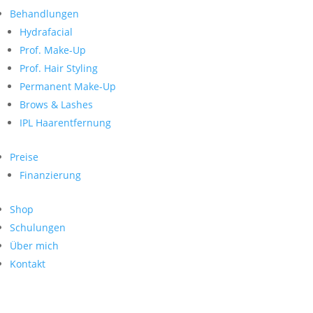
Neueste Kommentare
nach:
Behandlungen
Archiv
Hydrafacial
Kategorien
Prof. Make-Up
Prof. Hair Styling
Keine Kategorien
Meta
Permanent Make-Up
Brows & Lashes
Anmelden
Feed der Einträge
IPL Haarentfernung
Kommentar-Feed
WordPress.org
Preise
Search
Finanzierung
Suche
Archive
nach:
Shop
Kontakt
Schulungen
Impressum
Über mich
Datenschutz
Kontakt
© Hanadi Beauty