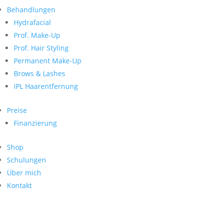
Neueste Kommentare
nach:
Behandlungen
Archiv
Hydrafacial
Kategorien
Prof. Make-Up
Prof. Hair Styling
Keine Kategorien
Meta
Permanent Make-Up
Brows & Lashes
Anmelden
Feed der Einträge
IPL Haarentfernung
Kommentar-Feed
WordPress.org
Preise
Search
Finanzierung
Suche
Archive
nach:
Shop
Kontakt
Schulungen
Impressum
Über mich
Datenschutz
Kontakt
© Hanadi Beauty