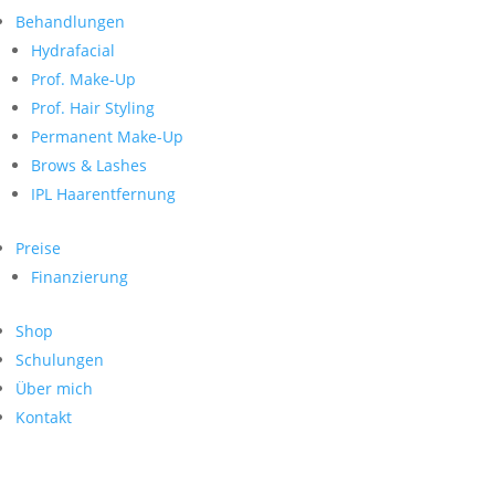
Neueste Kommentare
nach:
Behandlungen
Archiv
Hydrafacial
Kategorien
Prof. Make-Up
Prof. Hair Styling
Keine Kategorien
Meta
Permanent Make-Up
Brows & Lashes
Anmelden
Feed der Einträge
IPL Haarentfernung
Kommentar-Feed
WordPress.org
Preise
Search
Finanzierung
Suche
Archive
nach:
Shop
Kontakt
Schulungen
Impressum
Über mich
Datenschutz
Kontakt
© Hanadi Beauty