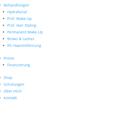
Neueste Kommentare
nach:
Behandlungen
Archiv
Hydrafacial
Kategorien
Prof. Make-Up
Prof. Hair Styling
Keine Kategorien
Meta
Permanent Make-Up
Brows & Lashes
Anmelden
Feed der Einträge
IPL Haarentfernung
Kommentar-Feed
WordPress.org
Preise
Search
Finanzierung
Suche
Archive
nach:
Shop
Kontakt
Schulungen
Impressum
Über mich
Datenschutz
Kontakt
© Hanadi Beauty