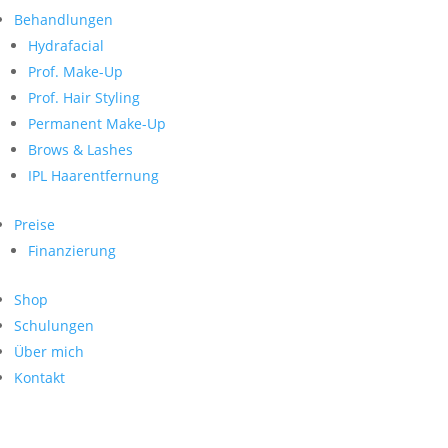
Neueste Kommentare
nach:
Behandlungen
Archiv
Hydrafacial
Kategorien
Prof. Make-Up
Prof. Hair Styling
Keine Kategorien
Meta
Permanent Make-Up
Brows & Lashes
Anmelden
Feed der Einträge
IPL Haarentfernung
Kommentar-Feed
WordPress.org
Preise
Search
Finanzierung
Suche
Archive
nach:
Shop
Kontakt
Schulungen
Impressum
Über mich
Datenschutz
Kontakt
© Hanadi Beauty