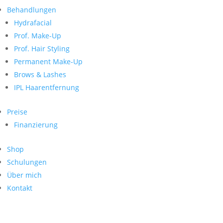
Neueste Kommentare
nach:
Behandlungen
Archiv
Hydrafacial
Kategorien
Prof. Make-Up
Prof. Hair Styling
Keine Kategorien
Meta
Permanent Make-Up
Brows & Lashes
Anmelden
Feed der Einträge
IPL Haarentfernung
Kommentar-Feed
WordPress.org
Preise
Search
Finanzierung
Suche
Archive
nach:
Shop
Kontakt
Schulungen
Impressum
Über mich
Datenschutz
Kontakt
© Hanadi Beauty