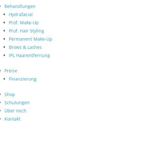
Neueste Kommentare
nach:
Behandlungen
Archiv
Hydrafacial
Kategorien
Prof. Make-Up
Prof. Hair Styling
Keine Kategorien
Meta
Permanent Make-Up
Brows & Lashes
Anmelden
Feed der Einträge
IPL Haarentfernung
Kommentar-Feed
WordPress.org
Preise
Search
Finanzierung
Suche
Archive
nach:
Shop
Kontakt
Schulungen
Impressum
Über mich
Datenschutz
Kontakt
© Hanadi Beauty