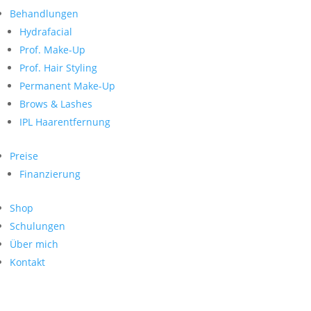
Neueste Kommentare
nach:
Behandlungen
Archiv
Hydrafacial
Kategorien
Prof. Make-Up
Prof. Hair Styling
Keine Kategorien
Meta
Permanent Make-Up
Brows & Lashes
Anmelden
Feed der Einträge
IPL Haarentfernung
Kommentar-Feed
WordPress.org
Preise
Search
Finanzierung
Suche
Archive
nach:
Shop
Kontakt
Schulungen
Impressum
Über mich
Datenschutz
Kontakt
© Hanadi Beauty