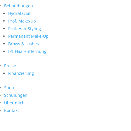
Neueste Kommentare
nach:
Behandlungen
Archiv
Hydrafacial
Kategorien
Prof. Make-Up
Prof. Hair Styling
Keine Kategorien
Meta
Permanent Make-Up
Brows & Lashes
Anmelden
Feed der Einträge
IPL Haarentfernung
Kommentar-Feed
WordPress.org
Preise
Search
Finanzierung
Suche
Archive
nach:
Shop
Kontakt
Schulungen
Impressum
Über mich
Datenschutz
Kontakt
© Hanadi Beauty