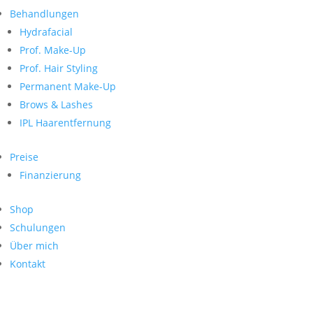
Neueste Kommentare
nach:
Behandlungen
Archiv
Hydrafacial
Kategorien
Prof. Make-Up
Prof. Hair Styling
Keine Kategorien
Meta
Permanent Make-Up
Brows & Lashes
Anmelden
Feed der Einträge
IPL Haarentfernung
Kommentar-Feed
WordPress.org
Preise
Search
Finanzierung
Suche
Archive
nach:
Shop
Kontakt
Schulungen
Impressum
Über mich
Datenschutz
Kontakt
© Hanadi Beauty