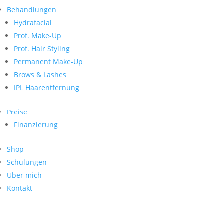
Neueste Kommentare
nach:
Behandlungen
Archiv
Hydrafacial
Kategorien
Prof. Make-Up
Prof. Hair Styling
Keine Kategorien
Meta
Permanent Make-Up
Brows & Lashes
Anmelden
Feed der Einträge
IPL Haarentfernung
Kommentar-Feed
WordPress.org
Preise
Search
Finanzierung
Suche
Archive
nach:
Shop
Kontakt
Schulungen
Impressum
Über mich
Datenschutz
Kontakt
© Hanadi Beauty