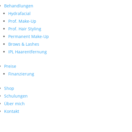
Neueste Kommentare
nach:
Behandlungen
Archiv
Hydrafacial
Kategorien
Prof. Make-Up
Prof. Hair Styling
Keine Kategorien
Meta
Permanent Make-Up
Brows & Lashes
Anmelden
Feed der Einträge
IPL Haarentfernung
Kommentar-Feed
WordPress.org
Preise
Search
Finanzierung
Suche
Archive
nach:
Shop
Kontakt
Schulungen
Impressum
Über mich
Datenschutz
Kontakt
© Hanadi Beauty