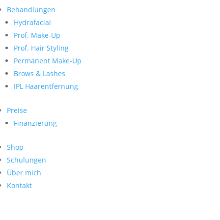
Neueste Kommentare
nach:
Behandlungen
Archiv
Hydrafacial
Kategorien
Prof. Make-Up
Prof. Hair Styling
Keine Kategorien
Meta
Permanent Make-Up
Brows & Lashes
Anmelden
Feed der Einträge
IPL Haarentfernung
Kommentar-Feed
WordPress.org
Preise
Search
Finanzierung
Suche
Archive
nach:
Shop
Kontakt
Schulungen
Impressum
Über mich
Datenschutz
Kontakt
© Hanadi Beauty