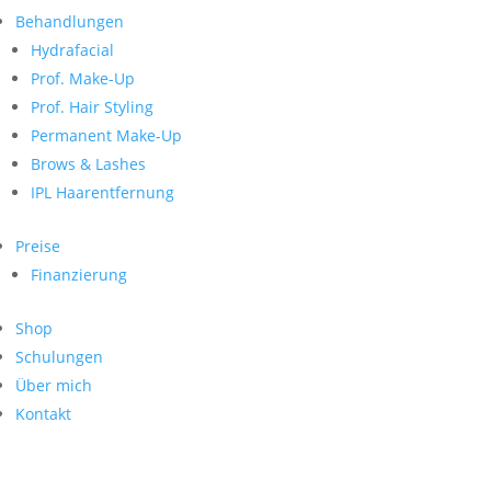
Neueste Kommentare
nach:
Behandlungen
Archiv
Hydrafacial
Kategorien
Prof. Make-Up
Prof. Hair Styling
Keine Kategorien
Meta
Permanent Make-Up
Brows & Lashes
Anmelden
Feed der Einträge
IPL Haarentfernung
Kommentar-Feed
WordPress.org
Preise
Search
Finanzierung
Suche
Archive
nach:
Shop
Kontakt
Schulungen
Impressum
Über mich
Datenschutz
Kontakt
© Hanadi Beauty