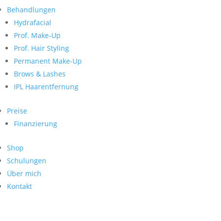
Neueste Kommentare
nach:
Behandlungen
Archiv
Hydrafacial
Kategorien
Prof. Make-Up
Prof. Hair Styling
Keine Kategorien
Meta
Permanent Make-Up
Brows & Lashes
Anmelden
Feed der Einträge
IPL Haarentfernung
Kommentar-Feed
WordPress.org
Preise
Search
Finanzierung
Suche
Archive
nach:
Shop
Kontakt
Schulungen
Impressum
Über mich
Datenschutz
Kontakt
© Hanadi Beauty