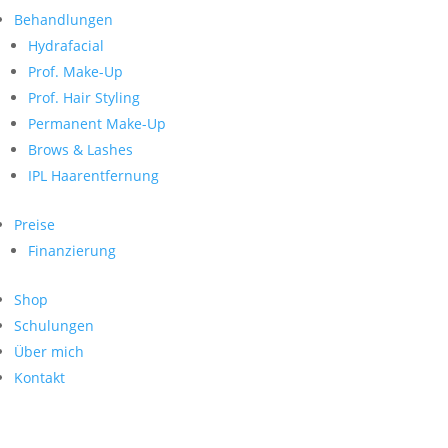
Neueste Kommentare
nach:
Behandlungen
Archiv
Hydrafacial
Kategorien
Prof. Make-Up
Prof. Hair Styling
Keine Kategorien
Meta
Permanent Make-Up
Brows & Lashes
Anmelden
Feed der Einträge
IPL Haarentfernung
Kommentar-Feed
WordPress.org
Preise
Search
Finanzierung
Suche
Archive
nach:
Shop
Kontakt
Schulungen
Impressum
Über mich
Datenschutz
Kontakt
© Hanadi Beauty