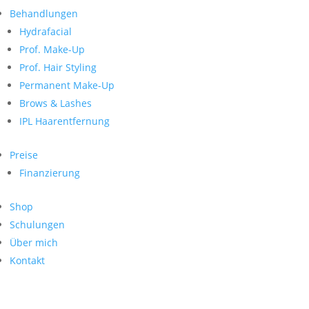
Neueste Kommentare
nach:
Behandlungen
Archiv
Hydrafacial
Kategorien
Prof. Make-Up
Prof. Hair Styling
Keine Kategorien
Meta
Permanent Make-Up
Brows & Lashes
Anmelden
Feed der Einträge
IPL Haarentfernung
Kommentar-Feed
WordPress.org
Preise
Search
Finanzierung
Suche
Archive
nach:
Shop
Kontakt
Schulungen
Impressum
Über mich
Datenschutz
Kontakt
© Hanadi Beauty