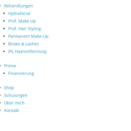
Neueste Kommentare
nach:
Behandlungen
Archiv
Hydrafacial
Kategorien
Prof. Make-Up
Prof. Hair Styling
Keine Kategorien
Meta
Permanent Make-Up
Brows & Lashes
Anmelden
Feed der Einträge
IPL Haarentfernung
Kommentar-Feed
WordPress.org
Preise
Search
Finanzierung
Suche
Archive
nach:
Shop
Kontakt
Schulungen
Impressum
Über mich
Datenschutz
Kontakt
© Hanadi Beauty