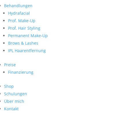
Neueste Kommentare
nach:
Behandlungen
Archiv
Hydrafacial
Kategorien
Prof. Make-Up
Prof. Hair Styling
Keine Kategorien
Meta
Permanent Make-Up
Brows & Lashes
Anmelden
Feed der Einträge
IPL Haarentfernung
Kommentar-Feed
WordPress.org
Preise
Search
Finanzierung
Suche
Archive
nach:
Shop
Kontakt
Schulungen
Impressum
Über mich
Datenschutz
Kontakt
© Hanadi Beauty