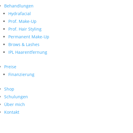
Neueste Kommentare
nach:
Behandlungen
Archiv
Hydrafacial
Kategorien
Prof. Make-Up
Prof. Hair Styling
Keine Kategorien
Meta
Permanent Make-Up
Brows & Lashes
Anmelden
Feed der Einträge
IPL Haarentfernung
Kommentar-Feed
WordPress.org
Preise
Search
Finanzierung
Suche
Archive
nach:
Shop
Kontakt
Schulungen
Impressum
Über mich
Datenschutz
Kontakt
© Hanadi Beauty