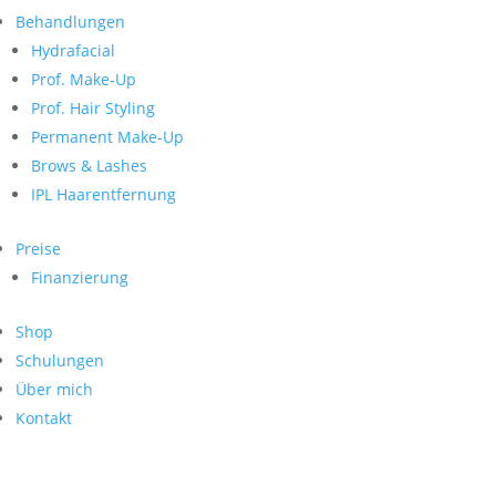
Neueste Kommentare
nach:
Behandlungen
Archiv
Hydrafacial
Kategorien
Prof. Make-Up
Prof. Hair Styling
Keine Kategorien
Meta
Permanent Make-Up
Brows & Lashes
Anmelden
Feed der Einträge
IPL Haarentfernung
Kommentar-Feed
WordPress.org
Preise
Search
Finanzierung
Suche
Archive
nach:
Shop
Kontakt
Schulungen
Impressum
Über mich
Datenschutz
Kontakt
© Hanadi Beauty