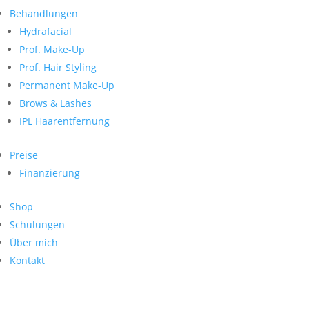
Neueste Kommentare
nach:
Behandlungen
Archiv
Hydrafacial
Kategorien
Prof. Make-Up
Prof. Hair Styling
Keine Kategorien
Meta
Permanent Make-Up
Brows & Lashes
Anmelden
Feed der Einträge
IPL Haarentfernung
Kommentar-Feed
WordPress.org
Preise
Search
Finanzierung
Suche
Archive
nach:
Shop
Kontakt
Schulungen
Impressum
Über mich
Datenschutz
Kontakt
© Hanadi Beauty