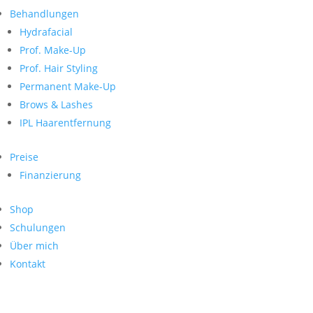
Neueste Kommentare
nach:
Behandlungen
Archiv
Hydrafacial
Kategorien
Prof. Make-Up
Prof. Hair Styling
Keine Kategorien
Meta
Permanent Make-Up
Brows & Lashes
Anmelden
Feed der Einträge
IPL Haarentfernung
Kommentar-Feed
WordPress.org
Preise
Search
Finanzierung
Suche
Archive
nach:
Shop
Kontakt
Schulungen
Impressum
Über mich
Datenschutz
Kontakt
© Hanadi Beauty