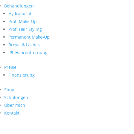
Neueste Kommentare
nach:
Behandlungen
Archiv
Hydrafacial
Kategorien
Prof. Make-Up
Prof. Hair Styling
Keine Kategorien
Meta
Permanent Make-Up
Brows & Lashes
Anmelden
Feed der Einträge
IPL Haarentfernung
Kommentar-Feed
WordPress.org
Preise
Search
Finanzierung
Suche
Archive
nach:
Shop
Kontakt
Schulungen
Impressum
Über mich
Datenschutz
Kontakt
© Hanadi Beauty