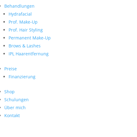
Neueste Kommentare
nach:
Behandlungen
Archiv
Hydrafacial
Kategorien
Prof. Make-Up
Prof. Hair Styling
Keine Kategorien
Meta
Permanent Make-Up
Brows & Lashes
Anmelden
Feed der Einträge
IPL Haarentfernung
Kommentar-Feed
WordPress.org
Preise
Search
Finanzierung
Suche
Archive
nach:
Shop
Kontakt
Schulungen
Impressum
Über mich
Datenschutz
Kontakt
© Hanadi Beauty