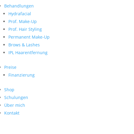
Neueste Kommentare
nach:
Behandlungen
Archiv
Hydrafacial
Kategorien
Prof. Make-Up
Prof. Hair Styling
Keine Kategorien
Meta
Permanent Make-Up
Brows & Lashes
Anmelden
Feed der Einträge
IPL Haarentfernung
Kommentar-Feed
WordPress.org
Preise
Search
Finanzierung
Suche
Archive
nach:
Shop
Kontakt
Schulungen
Impressum
Über mich
Datenschutz
Kontakt
© Hanadi Beauty